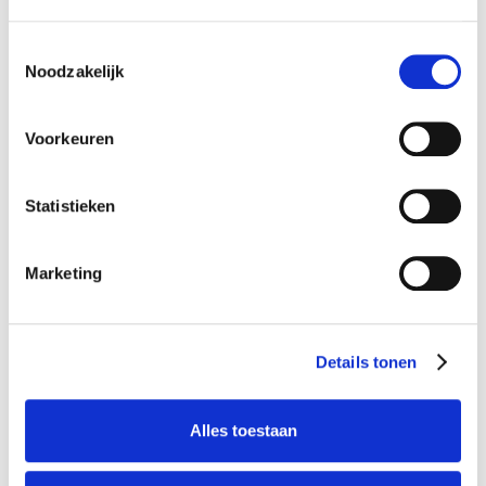
Toestemmingsselectie
Noodzakelijk
Service
Particuliere verzekeringen
Voorkeuren
Zakelijke verzekeringen
Statistieken
Grootzakelijke verzekeringen
Over Summa & Partners
Marketing
Contact
Mijn Polismap
Details tonen
Ondersteuning
Alles toestaan
Downloads