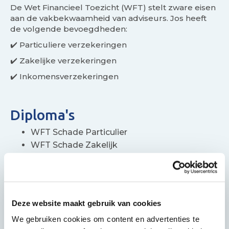
De Wet Financieel Toezicht (WFT) stelt zware eisen
aan de vakbekwaamheid van adviseurs. Jos heeft
de volgende bevoegdheden:
✔️ Particuliere verzekeringen
✔️ Zakelijke verzekeringen
✔️ Inkomensverzekeringen
Diploma's
WFT Schade Particulier
WFT Schade Zakelijk
WFT Inkomen
Assurantie A - algemeen
Neem contact op
Deze website maakt gebruik van cookies
We gebruiken cookies om content en advertenties te
06-48260148
jos.jacobi@summa.nl