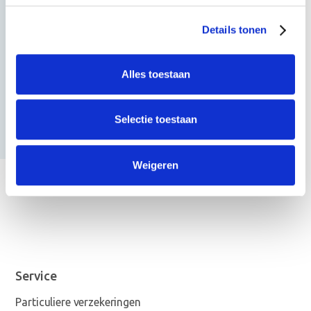
Jos Jacobi
Adviseur Zakelijk, Summa & Partners
Details tonen
Alles toestaan
Selectie toestaan
Weigeren
Service
Particuliere verzekeringen